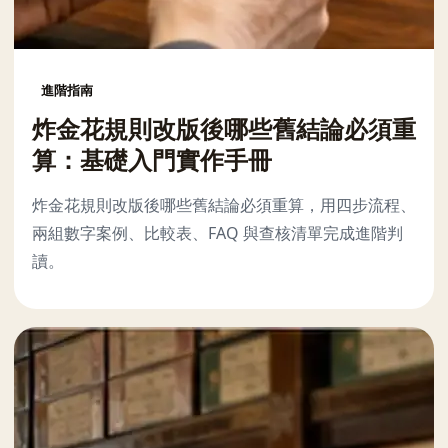
進階指南
炸金花規則改版後哪些舊結論必須重
算：基礎入門實作手冊
炸金花規則改版後哪些舊結論必須重算，用四步流程、
兩組數字案例、比較表、FAQ 與查核清單完成進階判
讀。