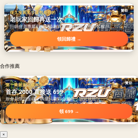
贊助
很久沒回來？這包是你的
老玩家回歸再送一次
回鍋會員專屬彩金，優惠頁面一鍵領取不用問客服。
領回歸禮 →
合作推薦
贊助
第一筆就多三成本金
首存 2000 直接送 699
新會員限定加碼，碼量只要彩金五倍，領完就能玩。
領 699 →
×