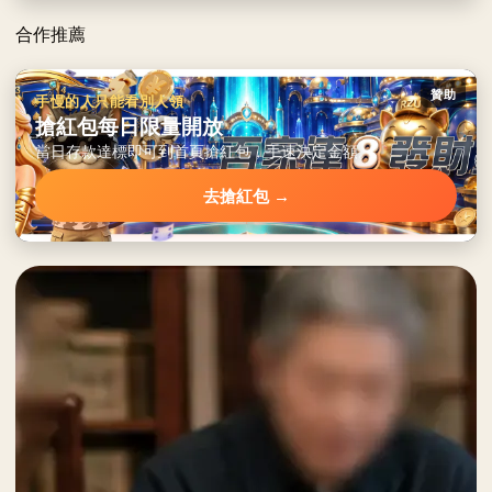
合作推薦
贊助
手慢的人只能看別人領
搶紅包每日限量開放
當日存款達標即可到首頁搶紅包，手速決定金額。
去搶紅包 →