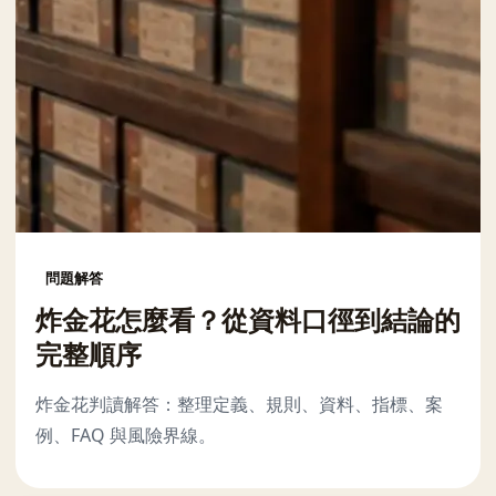
問題解答
炸金花怎麼看？從資料口徑到結論的
完整順序
炸金花判讀解答：整理定義、規則、資料、指標、案
例、FAQ 與風險界線。